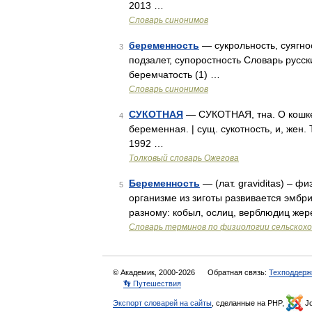
2013 …
Словарь синонимов
беременность
— сукрольность, суягнос
3
подзалет, супоростность Словарь русск
беремчатость (1) …
Словарь синонимов
СУКОТНАЯ
— СУКОТНАЯ, тна. О кошке,
4
беременная. | сущ. сукотность, и, жен
1992 …
Толковый словарь Ожегова
Беременность
— (лат. graviditas) – ф
5
организме из зиготы развивается эмбри
разному: кобыл, ослиц, верблюдиц жер
Словарь терминов по физиологии сельскох
© Академик, 2000-2026
Обратная связь:
Техподдерж
👣 Путешествия
Экспорт словарей на сайты
, сделанные на PHP,
Jo