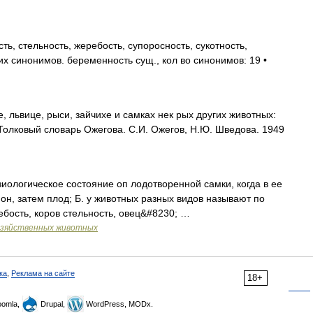
ть, стельность, жеребость, супоросность, сукотность,
их синонимов. беременность сущ., кол во синонимов: 19 •
 львице, рыси, зайчихе и самках нек рых других животных:
. Толковый словарь Ожегова. С.И. Ожегов, Н.Ю. Шведова. 1949
изиологическое состояние оп лодотворенной самки, когда в ее
он, затем плод; Б. у животных разных видов называют по
ебость, коров стельность, овец&#8230; …
озяйственных животных
ка
,
Реклама на сайте
18+
omla,
Drupal,
WordPress, MODx.