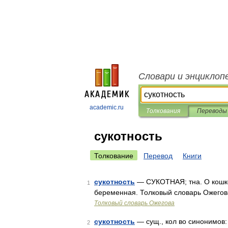
Словари и энциклоп
academic.ru
Толкования
Переводы
сукотность
Толкование
Перевод
Книги
сукотность
— СУКОТНАЯ; тна. О кошке,
1
беременная. Толковый словарь Ожегова
Толковый словарь Ожегова
сукотность
— сущ., кол во синонимов:
2